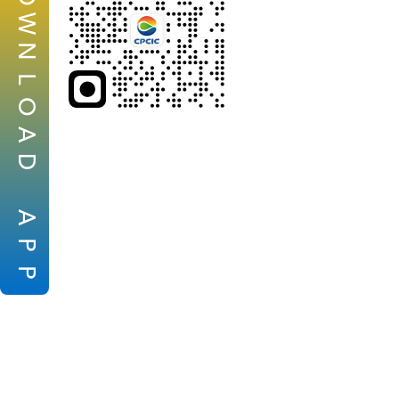
W
N
L
O
A
D
A
P
P