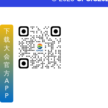
下
载
大
会
官
方
A
P
P