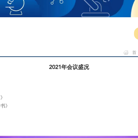
首
2021年会议盛况
索》
皮书》