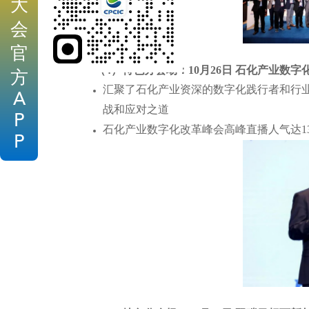
大
会
官
（4）特色分会场：10月26日 石化产业数字
方
汇聚了石化产业资深的数字化践行者和行业
A
战和应对之道
P
石化产业数字化改革峰会高峰直播人气达13.
P