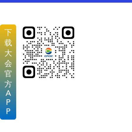
下
载
大
会
官
方
A
P
P