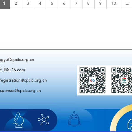
1
2
3
4
5
6
7
8
9
10
...
@cpcic.org.cn
i@126.com
ration@cpcic.org.cn
sor@cpcic.org.cn