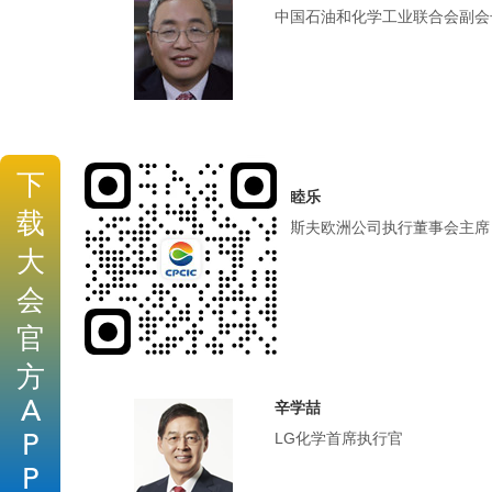
中国石油和化学工业联合会副会
下
薄睦乐
载
巴斯夫欧洲公司执行董事会主席
大
会
官
方
A
辛学喆
LG化学首席执行官
P
P