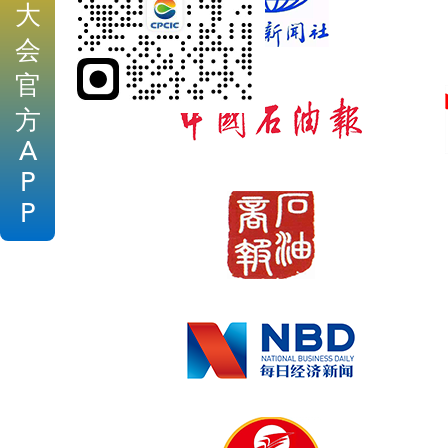
大
会
官
方
A
P
P