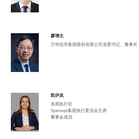
廖增太
万华化学集团股份有限公司党委书记、董事长
凯伊岚
首席执行官
Syensqo集团执行委员会主席
董事会成员