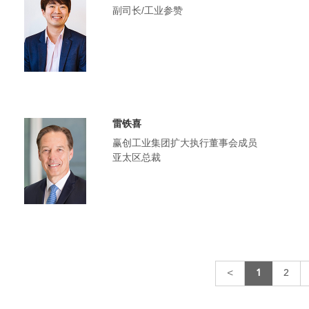
副司长/工业参赞
雷铁喜
赢创工业集团扩大执行董事会成员
亚太区总裁
<
1
2