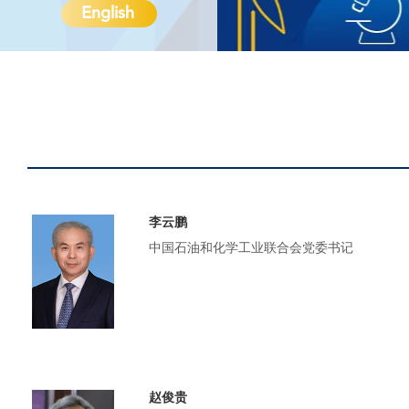
English
李云鹏
中国石油和化学工业联合会党委书记
赵俊贵