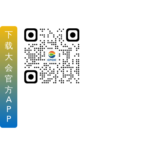
下
载
大
会
官
方
A
P
P