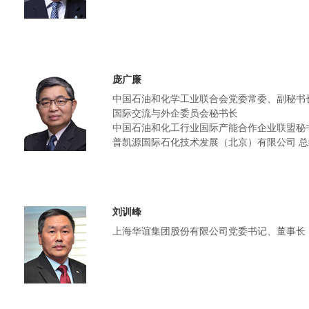
庞广廉
中国石油和化学工业联合会党委常委、副秘书
国际交流与外企委员会秘书长
中国石油和化工行业国际产能合作企业联盟秘
普凯源国际石化技术发展（北京）有限公司 总
刘训峰
上海华谊集团股份有限公司党委书记、董事长