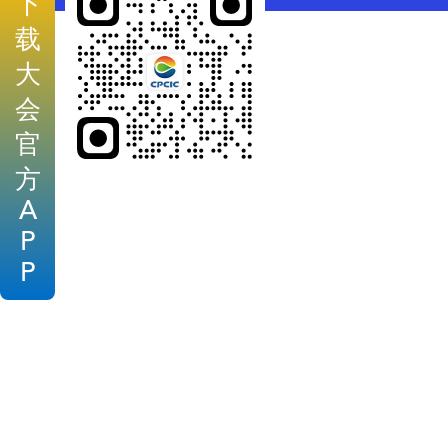
下
载
大
会
官
方
A
P
P