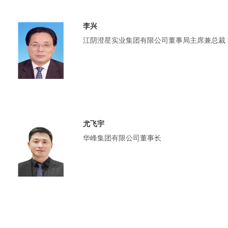
李兴
江阴澄星实业集团有限公司董事局主席兼总裁
尤飞宇
华峰集团有限公司董事长