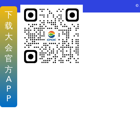
©
下
载
大
会
官
方
A
P
P