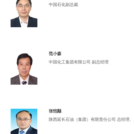
中国石化副总裁
范小森
中国化工集团有限公司 副总经理
张恺颙
陕西延长石油（集团）有限责任公司 总经理