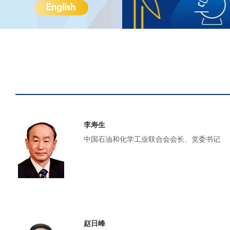
English
李寿生
中国石油和化学工业联合会会长、党委书记
赵日峰