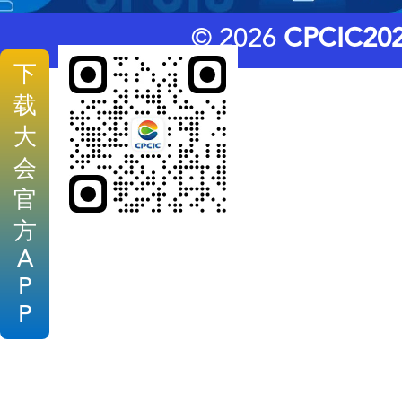
© 2026
CPCIC20
下
载
大
会
官
方
A
P
P