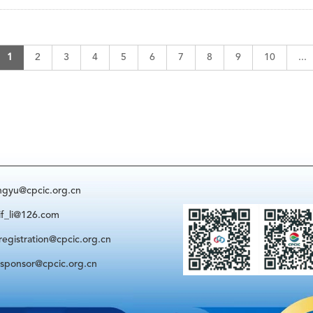
1
2
3
4
5
6
7
8
9
10
...
@cpcic.org.cn
i@126.com
ration@cpcic.org.cn
sor@cpcic.org.cn