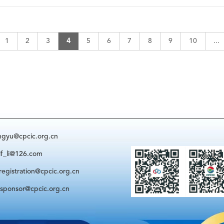
1
2
3
4
5
6
7
8
9
10
...
@cpcic.org.cn
i@126.com
ration@cpcic.org.cn
sor@cpcic.org.cn