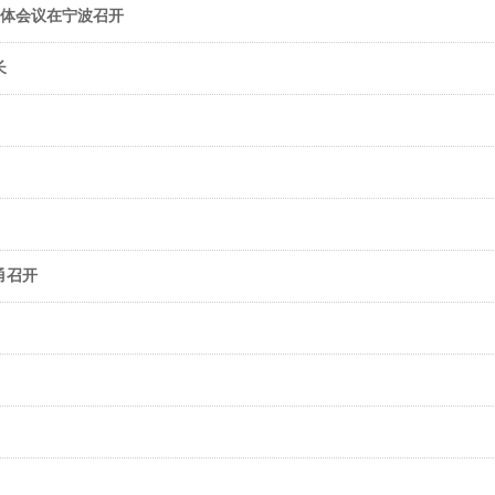
全体会议在宁波召开
长
甬召开