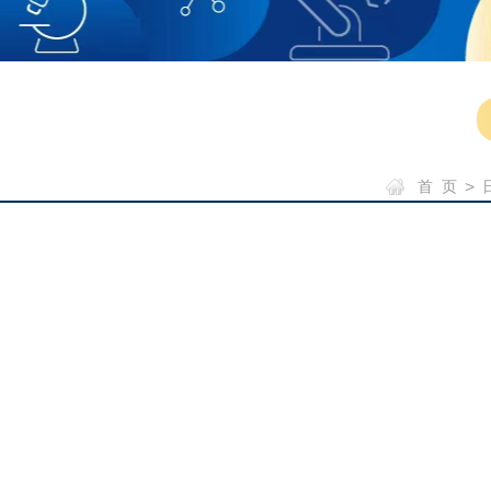
首 页
>