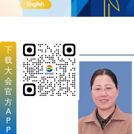
English
下
载
大
会
官
方
A
P
P