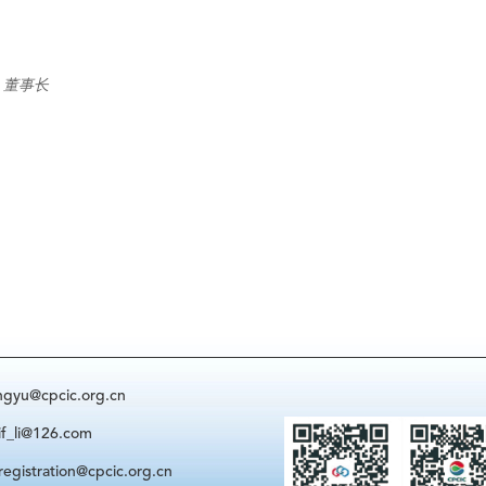
、董事长
@cpcic.org.cn
i@126.com
ration@cpcic.org.cn