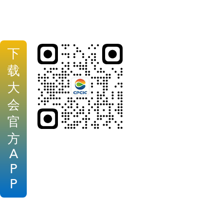
下
载
大
会
官
方
A
P
P