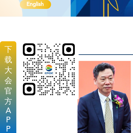
English
下
载
大
会
官
方
A
P
P