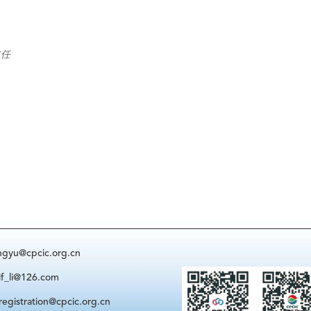
主任
@cpcic.org.cn
i@126.com
ration@cpcic.org.cn