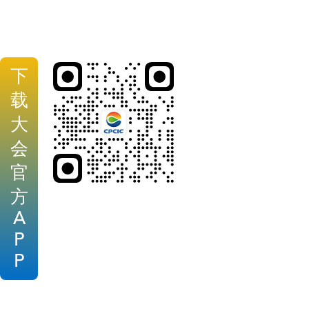
下
载
大
会
官
方
A
P
P