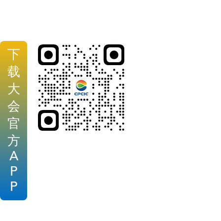
下
载
大
会
官
方
A
P
P