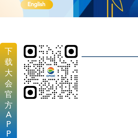
English
下
载
大
会
官
方
A
P
P