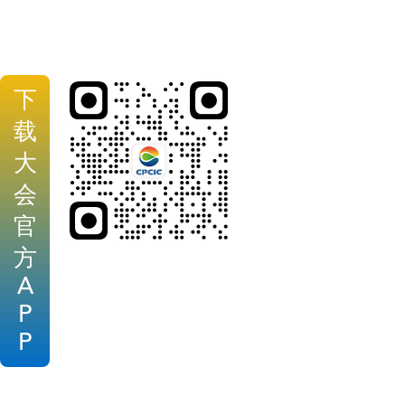
下
载
大
会
官
方
A
P
P