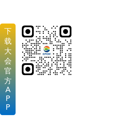
下
载
大
会
官
方
A
P
P