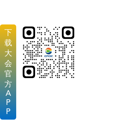
下
载
大
会
官
方
A
P
P