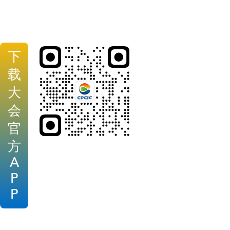
下
载
大
会
官
方
A
P
P