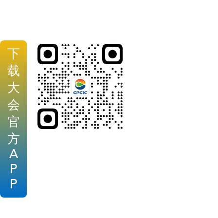
下
载
大
会
官
方
A
P
P