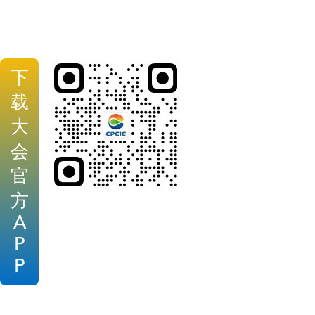
下
载
大
会
官
方
A
P
P